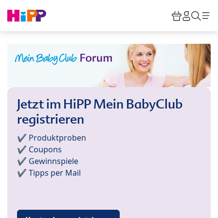
Skip to main content
Warenkor
HiPP M
Such
Jetzt im HiPP Mein BabyClub
registrieren
✔️ Produktproben
✔️ Coupons
✔️ Gewinnspiele
✔️ Tipps per Mail