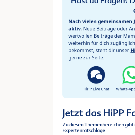
Hast du Fragen? De
Nach vielen gemeinsamen J
aktiv.
Neue Beiträge oder Ant
wertvollen Beiträge der Mam
weiterhin für dich zugänglic
bekommst, steht dir unser
H
gerne zur Seite.
HiPP Live Chat
Whats-App
Jetzt das HiPP 
Zu diesen Themenbereichen gibt 
Expertenratschläge