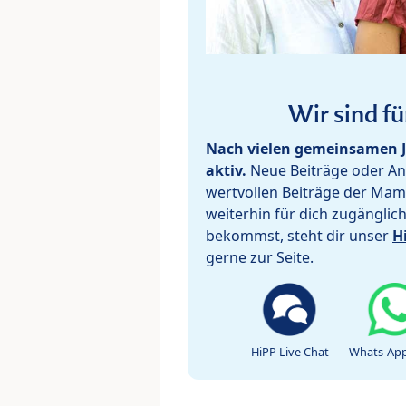
Wir sind fü
Nach vielen gemeinsamen J
aktiv.
Neue Beiträge oder Ant
wertvollen Beiträge der Mam
weiterhin für dich zugänglic
bekommst, steht dir unser
H
gerne zur Seite.
HiPP Live Chat
Whats-App