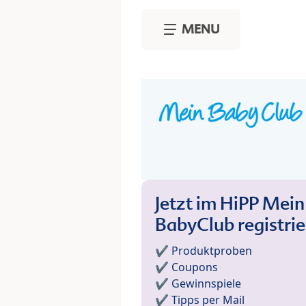
Skip to main content
MENU
Jetzt im HiPP Mein
BabyClub registri
✔️ Produktproben
✔️ Coupons
✔️ Gewinnspiele
✔️ Tipps per Mail