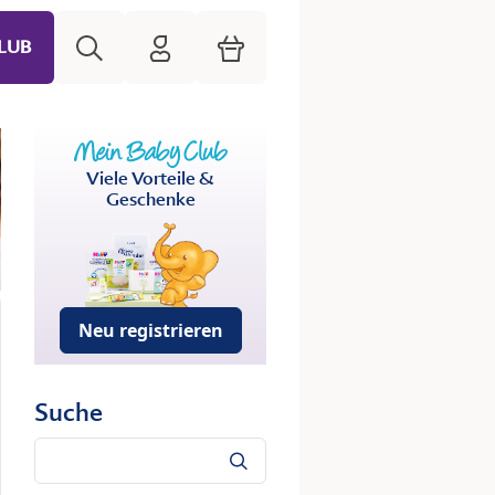
Suche
HiPP Mein Babyclub
Warenkorb
LUB
Viele Vorteile &
Geschenke
Neu registrieren
Suche
Suche