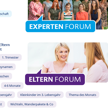
schaft
Eltern
t
1. Trimester
bynamen
äschen
4-6 Monate
ebensjahr
Kleinkinder im 3. Lebensjahr
Thema des Monats
kt
Wichteln, Wanderpakete & Co