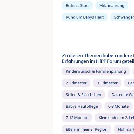
Beikost-Start
Milchnahrung
Rund um Babys Haut
Schwanger
Zu diesen Themen haben andere 
Erfahrungen im HiPP Forum geteil
Kinderwunsch & Familienplanung
2. Trimester
3. Trimester
Ba
Stillen & Fläschchen
Das erste Gl
Babys Hautpflege
0-3 Monate
7-12 Monate
Kleinkinder im 2. L
Eltern in meiner Region
Flohmar