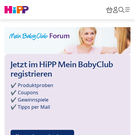
Skip to main content
Warenkor
HiPP M
Such
Jetzt im HiPP Mein BabyClub
registrieren
✔️ Produktproben
✔️ Coupons
✔️ Gewinnspiele
✔️ Tipps per Mail