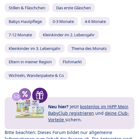
Stillen & Fläschchen
Das erste Gläschen
Babys Hautpflege
0-3 Monate
4-6 Monate
7-12 Monate
Kleinkinder im 2. Lebensjahr
Kleinkinder im 3. Lebensjahr
Thema des Monats
Eltern in meiner Region
Flohmarkt
Wichteln, Wanderpakete & Co
Neu hier?
Jetzt
kostenlos im HiPP Mein
BabyClub registrieren
und
deine Club-
Vorteile
sichern.
Bitte beachten: Dieses Forum bildet nur allgemeine
Informationen zum Inhalt der Fragen ab. Die Antworten sind