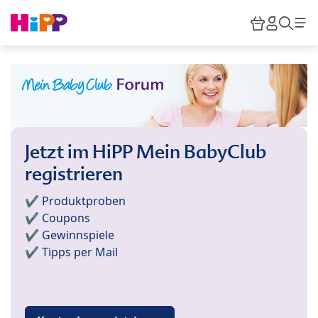
Skip to main content
Warenkor
HiPP M
Such
Jetzt im HiPP Mein BabyClub
registrieren
✔️ Produktproben
✔️ Coupons
✔️ Gewinnspiele
✔️ Tipps per Mail