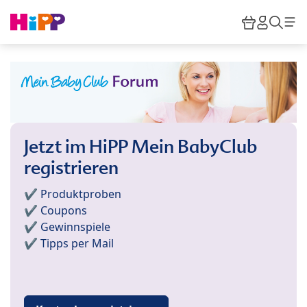
Skip to main content
Warenkor
HiPP M
Such
Jetzt im HiPP Mein BabyClub
registrieren
✔️ Produktproben
✔️ Coupons
✔️ Gewinnspiele
✔️ Tipps per Mail