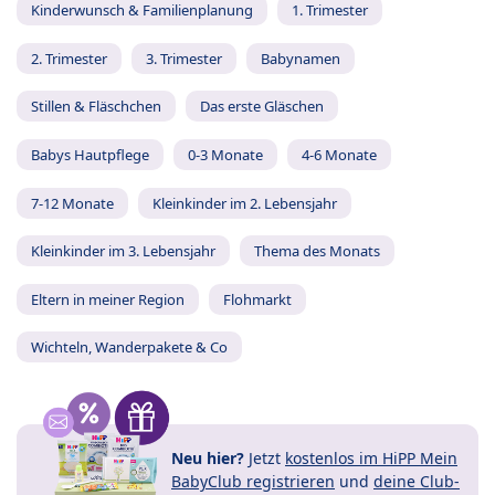
Kinderwunsch & Familienplanung
1. Trimester
2. Trimester
3. Trimester
Babynamen
Stillen & Fläschchen
Das erste Gläschen
Babys Hautpflege
0-3 Monate
4-6 Monate
7-12 Monate
Kleinkinder im 2. Lebensjahr
Kleinkinder im 3. Lebensjahr
Thema des Monats
Eltern in meiner Region
Flohmarkt
Wichteln, Wanderpakete & Co
Neu hier?
Jetzt
kostenlos im HiPP Mein
BabyClub registrieren
und
deine Club-