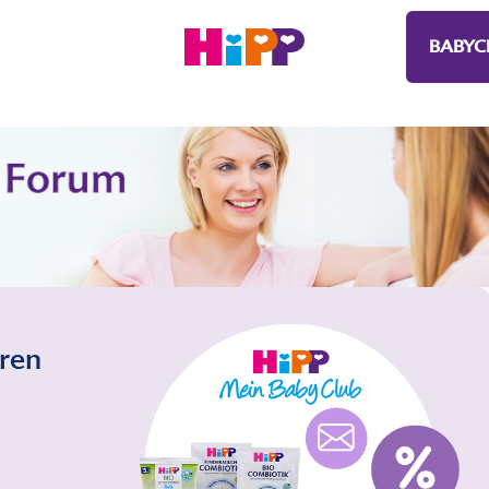
BABYC
eren