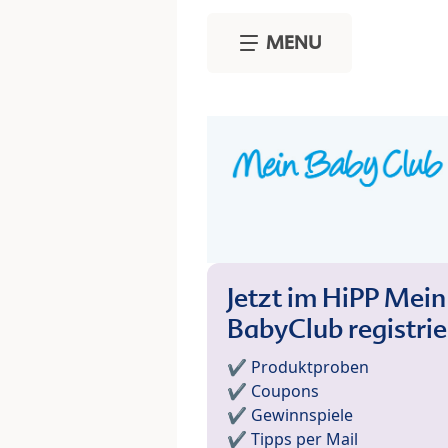
Skip to main content
MENU
Jetzt im HiPP Mein
BabyClub registri
✔️ Produktproben
✔️ Coupons
✔️ Gewinnspiele
✔️ Tipps per Mail