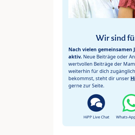
Wir sind fü
Nach vielen gemeinsamen J
aktiv.
Neue Beiträge oder Ant
wertvollen Beiträge der Mam
weiterhin für dich zugänglic
bekommst, steht dir unser
H
gerne zur Seite.
HiPP Live Chat
Whats-App