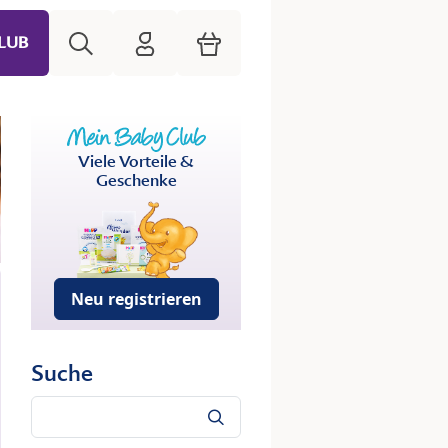
Suche
HiPP Mein Babyclub
Warenkorb
LUB
Viele Vorteile &
Geschenke
Neu registrieren
Suche
Suche