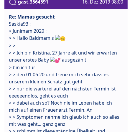
gast.3564591
16. Dez 2019 08:00
Re: Mamas gesucht
Saskia93 :
> Junimami2020 :
> > Hallo Baldmamis
> >
> > Ich bin Kristina, 27 Jahre alt und wir erwarten
unser erstes Baby
ausgezählt
> bin ich für
> > den 01.06.20 und freue mich sehr dass es
unserem kleinen Schatz gut geht
> > nur die warterei auf den nächsten Termin ist
eeeeeendlos, geht es euch
> > dabei auch so? Noch nie im Leben habe ich
mich auf einen Frauenarzt Termin. An
> > Symptomen nehme ich glaub ich auch so alles
mit was geht... ganz ganz
> > schlimm ist diese ständige Übelkeit und