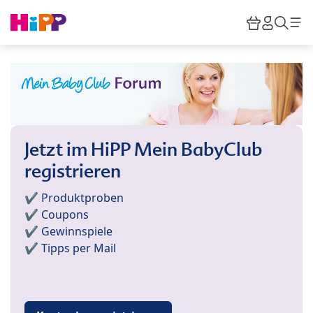
Skip to main content
Warenkor
HiPP M
Such
Jetzt im HiPP Mein BabyClub
registrieren
✔️ Produktproben
✔️ Coupons
✔️ Gewinnspiele
✔️ Tipps per Mail