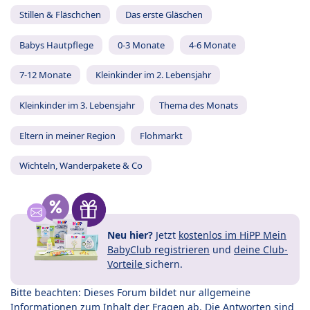
Stillen & Fläschchen
Das erste Gläschen
Babys Hautpflege
0-3 Monate
4-6 Monate
7-12 Monate
Kleinkinder im 2. Lebensjahr
Kleinkinder im 3. Lebensjahr
Thema des Monats
Eltern in meiner Region
Flohmarkt
Wichteln, Wanderpakete & Co
Neu hier?
Jetzt
kostenlos im HiPP Mein
BabyClub registrieren
und
deine Club-
Vorteile
sichern.
Bitte beachten: Dieses Forum bildet nur allgemeine
Informationen zum Inhalt der Fragen ab. Die Antworten sind