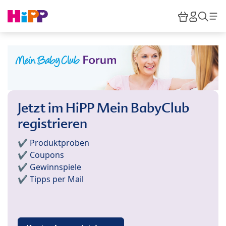
Skip to main content
Warenkor
HiPP M
Such
Jetzt im HiPP Mein BabyClub
registrieren
✔️ Produktproben
✔️ Coupons
✔️ Gewinnspiele
✔️ Tipps per Mail