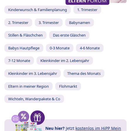
Kinderwunsch & Familienplanung
1. Trimester
2. Trimester
3. Trimester
Babynamen
Stillen & Fläschchen
Das erste Gläschen
Babys Hautpflege
0-3 Monate
4-6 Monate
7-12 Monate
Kleinkinder im 2. Lebensjahr
Kleinkinder im 3. Lebensjahr
Thema des Monats
Eltern in meiner Region
Flohmarkt
Wichteln, Wanderpakete & Co
Neu hier?
Jetzt
kostenlos im HiPP Mein