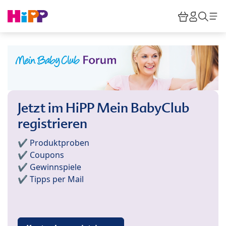
Skip to main content
Warenkor
HiPP M
Such
Jetzt im HiPP Mein BabyClub
registrieren
✔️ Produktproben
✔️ Coupons
✔️ Gewinnspiele
✔️ Tipps per Mail