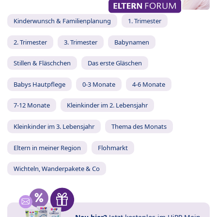
Kinderwunsch & Familienplanung
1. Trimester
2. Trimester
3. Trimester
Babynamen
Stillen & Fläschchen
Das erste Gläschen
Babys Hautpflege
0-3 Monate
4-6 Monate
7-12 Monate
Kleinkinder im 2. Lebensjahr
Kleinkinder im 3. Lebensjahr
Thema des Monats
Eltern in meiner Region
Flohmarkt
Wichteln, Wanderpakete & Co