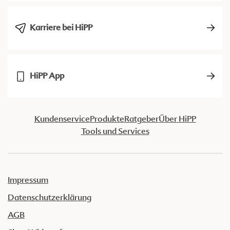
Karriere bei HiPP
HiPP App
Kundenservice
Produkte
Ratgeber
Über HiPP
Tools und Services
Impressum
Datenschutzerklärung
AGB