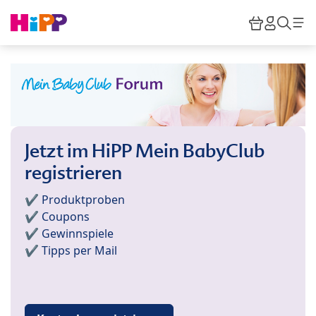
Skip to main content
Warenkor
HiPP M
Such
Jetzt im HiPP Mein BabyClub
registrieren
✔️ Produktproben
✔️ Coupons
✔️ Gewinnspiele
✔️ Tipps per Mail