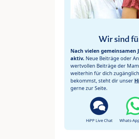
Wir sind fü
Nach vielen gemeinsamen J
aktiv.
Neue Beiträge oder Ant
wertvollen Beiträge der Mam
weiterhin für dich zugänglic
bekommst, steht dir unser
H
gerne zur Seite.
HiPP Live Chat
Whats-App