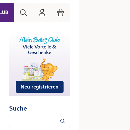
Suche
HiPP Mein Babyclub
Warenkorb
LUB
Viele Vorteile &
Geschenke
Neu registrieren
Suche
Suche