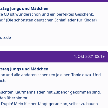
rtstag Jungs und Mädchen
iese CD ist wunderschön und ein perfektes Geschenk.
d" (Die schönsten deutschen Schlaflieder für Kinder)
ulz.de
4. Okt 2021 08:19
rtstag Jungs und Mädchen
box und alle anderen schenken je einen Tonie dazu. Und
uch.
rauchten Kaufmannsladen mit Zubehör gekommen sind,
 den übernimmt.
o Duplo! Mein Kleiner fängt gerade an, selbst zu bauen