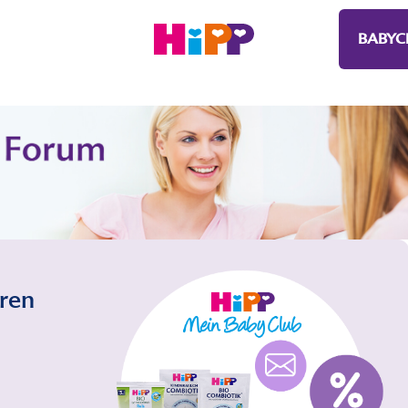
BABYC
eren