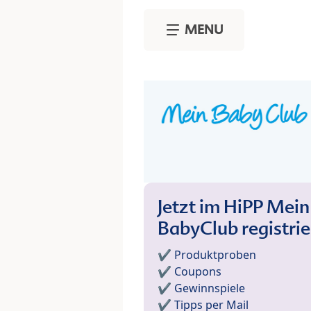
Skip to main content
MENU
Jetzt im HiPP Mein
BabyClub registri
✔️ Produktproben
✔️ Coupons
✔️ Gewinnspiele
✔️ Tipps per Mail