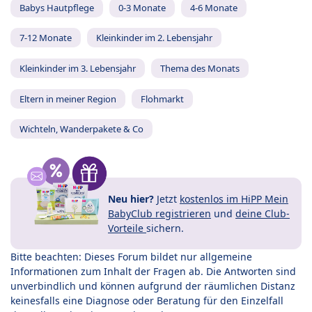
Babys Hautpflege
0-3 Monate
4-6 Monate
7-12 Monate
Kleinkinder im 2. Lebensjahr
Kleinkinder im 3. Lebensjahr
Thema des Monats
Eltern in meiner Region
Flohmarkt
Wichteln, Wanderpakete & Co
Neu hier?
Jetzt
kostenlos im HiPP Mein
BabyClub registrieren
und
deine Club-
Vorteile
sichern.
Bitte beachten: Dieses Forum bildet nur allgemeine
Informationen zum Inhalt der Fragen ab. Die Antworten sind
unverbindlich und können aufgrund der räumlichen Distanz
keinesfalls eine Diagnose oder Beratung für den Einzelfall