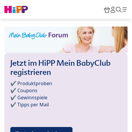
Skip to main content
Warenkor
HiPP M
Such
Jetzt im HiPP Mein BabyClub
registrieren
✔️ Produktproben
✔️ Coupons
✔️ Gewinnspiele
✔️ Tipps per Mail