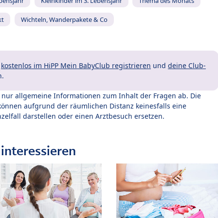
ebensjahr
Kleinkinder im 3. Lebensjahr
Thema des Monats
kt
Wichteln, Wanderpakete & Co
t
kostenlos im HiPP Mein BabyClub registrieren
und
deine Club-
n.
t nur allgemeine Informationen zum Inhalt der Fragen ab. Die
können aufgrund der räumlichen Distanz keinesfalls eine
zelfall darstellen oder einen Arztbesuch ersetzen.
interessieren