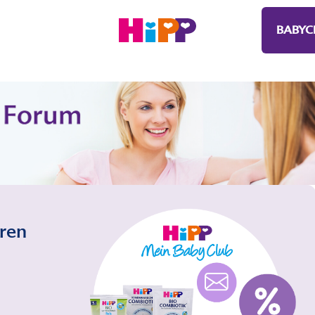
BABYC
eren