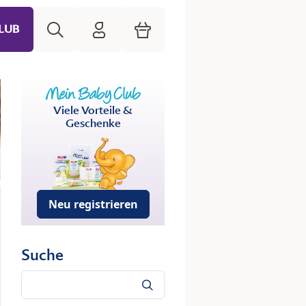
Suche
HiPP Mein Babyclub
Warenkorb
LUB
Viele Vorteile &
Geschenke
Neu registrieren
Suche
Suche