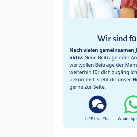
Wir sind fü
Nach vielen gemeinsamen J
aktiv.
Neue Beiträge oder Ant
wertvollen Beiträge der Mam
weiterhin für dich zugänglic
bekommst, steht dir unser
H
gerne zur Seite.
HiPP Live Chat
Whats-App