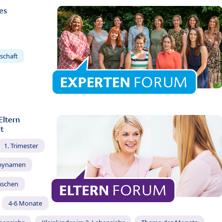
es
schaft
Eltern
t
1. Trimester
bynamen
äschen
4-6 Monate