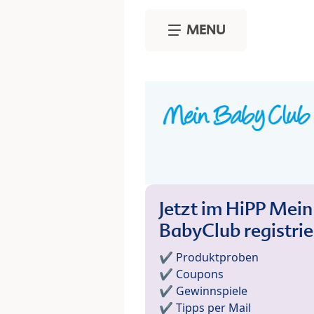
Skip to main content
MENU
Jetzt im HiPP Mein
BabyClub registri
✔️ Produktproben
✔️ Coupons
✔️ Gewinnspiele
✔️ Tipps per Mail