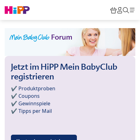
Skip to main content
Warenkor
HiPP M
Such
Jetzt im HiPP Mein BabyClub
registrieren
✔️ Produktproben
✔️ Coupons
✔️ Gewinnspiele
✔️ Tipps per Mail