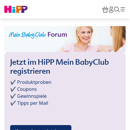
Skip to main content
Warenkor
HiPP M
Such
Jetzt im HiPP Mein BabyClub
registrieren
✔️ Produktproben
✔️ Coupons
✔️ Gewinnspiele
✔️ Tipps per Mail