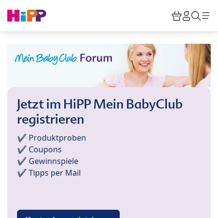
Skip to main content
Warenkor
HiPP M
Such
Jetzt im HiPP Mein BabyClub
registrieren
✔️ Produktproben
✔️ Coupons
✔️ Gewinnspiele
✔️ Tipps per Mail