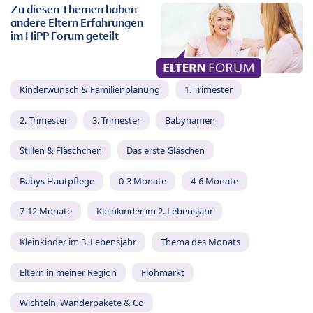
Zu diesen Themen haben
andere Eltern Erfahrungen
im HiPP Forum geteilt
Kinderwunsch & Familienplanung
1. Trimester
2. Trimester
3. Trimester
Babynamen
Stillen & Fläschchen
Das erste Gläschen
Babys Hautpflege
0-3 Monate
4-6 Monate
7-12 Monate
Kleinkinder im 2. Lebensjahr
Kleinkinder im 3. Lebensjahr
Thema des Monats
Eltern in meiner Region
Flohmarkt
Wichteln, Wanderpakete & Co