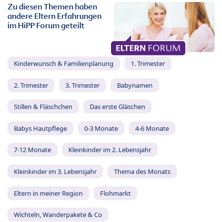
Zu diesen Themen haben
andere Eltern Erfahrungen
im HiPP Forum geteilt
Kinderwunsch & Familienplanung
1. Trimester
2. Trimester
3. Trimester
Babynamen
Stillen & Fläschchen
Das erste Gläschen
Babys Hautpflege
0-3 Monate
4-6 Monate
7-12 Monate
Kleinkinder im 2. Lebensjahr
Kleinkinder im 3. Lebensjahr
Thema des Monats
Eltern in meiner Region
Flohmarkt
Wichteln, Wanderpakete & Co