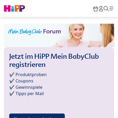
Skip to main content
Warenkor
HiPP M
Such
Jetzt im HiPP Mein BabyClub
registrieren
✔️ Produktproben
✔️ Coupons
✔️ Gewinnspiele
✔️ Tipps per Mail