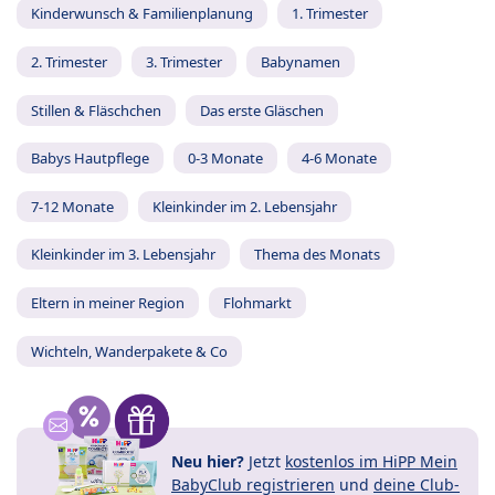
Kinderwunsch & Familienplanung
1. Trimester
2. Trimester
3. Trimester
Babynamen
Stillen & Fläschchen
Das erste Gläschen
Babys Hautpflege
0-3 Monate
4-6 Monate
7-12 Monate
Kleinkinder im 2. Lebensjahr
Kleinkinder im 3. Lebensjahr
Thema des Monats
Eltern in meiner Region
Flohmarkt
Wichteln, Wanderpakete & Co
Neu hier?
Jetzt
kostenlos im HiPP Mein
BabyClub registrieren
und
deine Club-