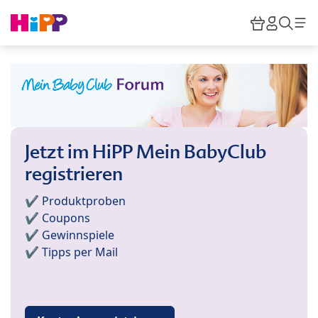
Skip to main content
Warenkor
HiPP M
Such
Jetzt im HiPP Mein BabyClub
registrieren
✔️ Produktproben
✔️ Coupons
✔️ Gewinnspiele
✔️ Tipps per Mail