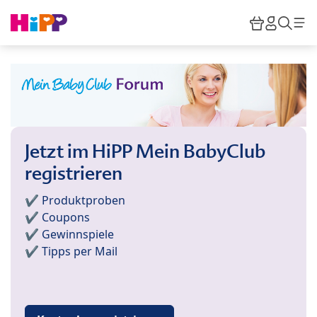
Skip to main content
Warenkor
HiPP M
Such
Jetzt im HiPP Mein BabyClub
registrieren
✔️ Produktproben
✔️ Coupons
✔️ Gewinnspiele
✔️ Tipps per Mail