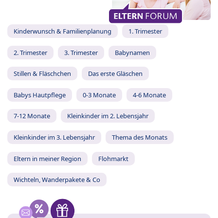
Kinderwunsch & Familienplanung
1. Trimester
2. Trimester
3. Trimester
Babynamen
Stillen & Fläschchen
Das erste Gläschen
Babys Hautpflege
0-3 Monate
4-6 Monate
7-12 Monate
Kleinkinder im 2. Lebensjahr
Kleinkinder im 3. Lebensjahr
Thema des Monats
Eltern in meiner Region
Flohmarkt
Wichteln, Wanderpakete & Co