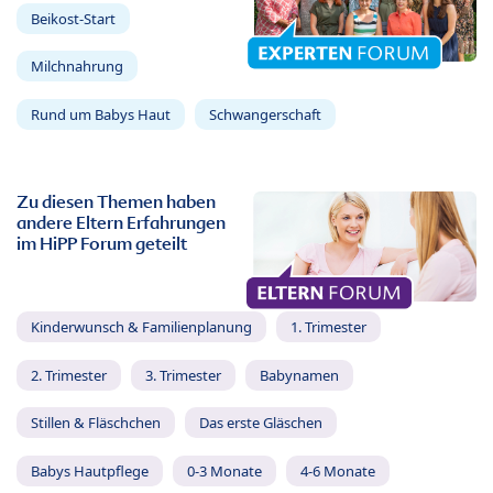
Beikost-Start
Milchnahrung
Rund um Babys Haut
Schwangerschaft
Zu diesen Themen haben
andere Eltern Erfahrungen
im HiPP Forum geteilt
Kinderwunsch & Familienplanung
1. Trimester
2. Trimester
3. Trimester
Babynamen
Stillen & Fläschchen
Das erste Gläschen
Babys Hautpflege
0-3 Monate
4-6 Monate