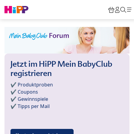
Skip to main content
Warenko
HiPP 
Suc
Jetzt im HiPP Mein BabyClub
registrieren
✔️ Produktproben
✔️ Coupons
✔️ Gewinnspiele
✔️ Tipps per Mail