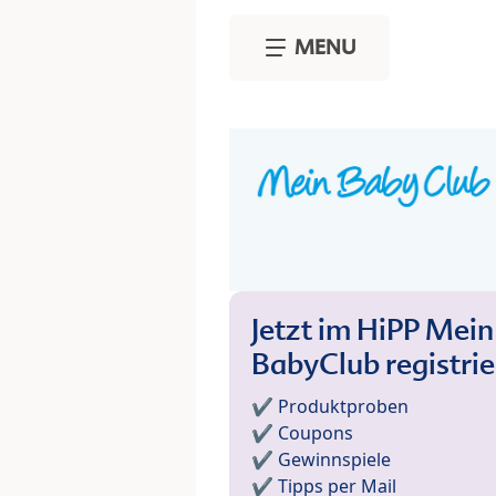
Skip to main content
MENU
Jetzt im HiPP Mein
BabyClub registri
✔️ Produktproben
✔️ Coupons
✔️ Gewinnspiele
✔️ Tipps per Mail