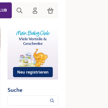
Suche
HiPP Mein Babyclub
Warenkorb
LUB
Viele Vorteile &
Geschenke
Neu registrieren
Suche
Suche