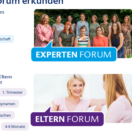
Forum erkunden
es
schaft
Eltern
t
1. Trimester
bynamen
äschen
4-6 Monate