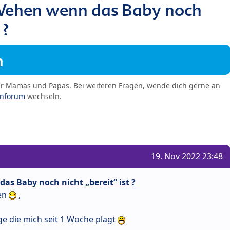
 Wehen wenn das Baby noch
 ?
m
er Mamas und Papas. Bei weiteren Fragen, wende dich gerne an
enforum
wechseln.
19. Nov 2022 23:48
as Baby noch nicht „bereit“ ist ?
den
,
age die mich seit 1 Woche plagt