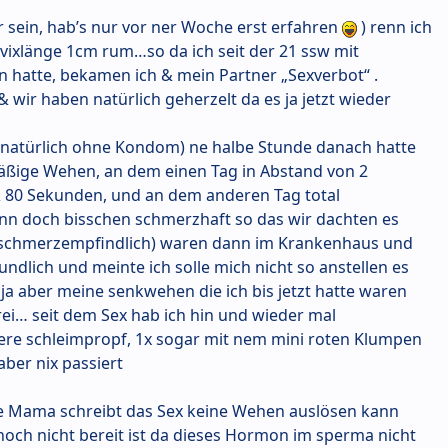
 sein, hab’s nur vor ner Woche erst erfahren
) renn ich
ixlänge 1cm rum…so da ich seit der 21 ssw mit
 hatte, bekamen ich & mein Partner „Sexverbot“ .
 & wir haben natürlich geherzelt da es ja jetzt wieder
t (natürlich ohne Kondom) ne halbe Stunde danach hatte
mäßige Wehen, an dem einen Tag in Abstand von 2
 80 Sekunden, und an dem anderen Tag total
nn doch bisschen schmerzhaft so das wir dachten es
ht schmerzempfindlich) waren dann im Krankenhaus und
dlich und meinte ich solle mich nicht so anstellen es
 aber meine senkwehen die ich bis jetzt hatte waren
rei… seit dem Sex hab ich hin und wieder mal
ere schleimpropf, 1x sogar mit nem mini roten Klumpen
 aber nix passiert
de Mama schreibt das Sex keine Wehen auslösen kann
och nicht bereit ist da dieses Hormon im sperma nicht