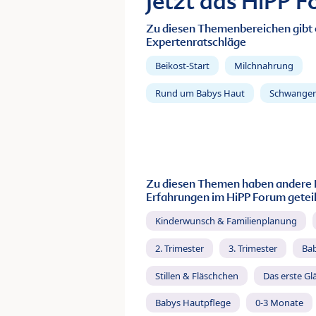
Jetzt das HiPP 
Zu diesen Themenbereichen gibt 
Expertenratschläge
Beikost-Start
Milchnahrung
Rund um Babys Haut
Schwanger
Zu diesen Themen haben andere 
Erfahrungen im HiPP Forum geteil
Kinderwunsch & Familienplanung
2. Trimester
3. Trimester
Ba
Stillen & Fläschchen
Das erste Gl
Babys Hautpflege
0-3 Monate