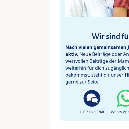
Wir sind fü
Nach vielen gemeinsamen J
aktiv.
Neue Beiträge oder Ant
wertvollen Beiträge der Mam
weiterhin für dich zugänglic
bekommst, steht dir unser
H
gerne zur Seite.
HiPP Live Chat
Whats-App