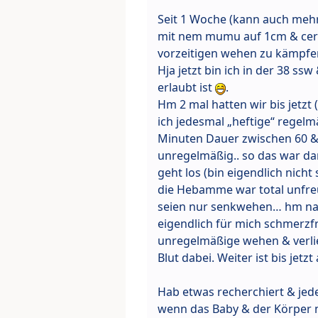
Seit 1 Woche (kann auch mehr
mit nem mumu auf 1cm & cerv
vorzeitigen wehen zu kämpfen
Hja jetzt bin ich in der 38 ssw
erlaubt ist
.
Hm 2 mal hatten wir bis jetz
ich jedesmal „heftige“ regel
Minuten Dauer zwischen 60 &
unregelmäßig.. so das war da
geht los (bin eigendlich nic
die Hebamme war total unfreun
seien nur senkwehen… hm naja
eigendlich für mich schmerzf
unregelmäßige wehen & verli
Blut dabei. Weiter ist bis jetzt
Hab etwas recherchiert & je
wenn das Baby & der Körper n