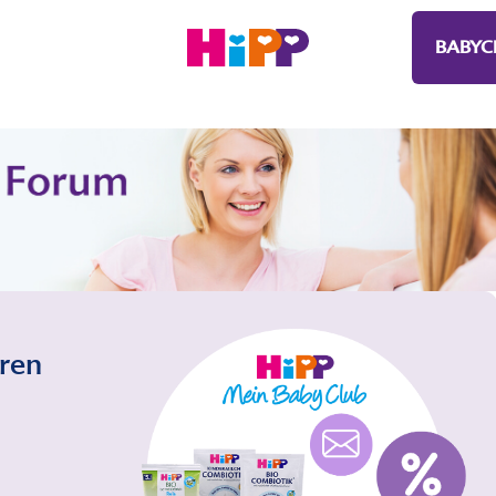
BABYC
eren