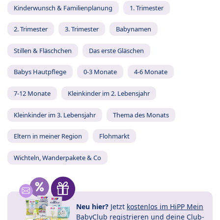
Kinderwunsch & Familienplanung
1. Trimester
2. Trimester
3. Trimester
Babynamen
Stillen & Fläschchen
Das erste Gläschen
Babys Hautpflege
0-3 Monate
4-6 Monate
7-12 Monate
Kleinkinder im 2. Lebensjahr
Kleinkinder im 3. Lebensjahr
Thema des Monats
Eltern in meiner Region
Flohmarkt
Wichteln, Wanderpakete & Co
Neu hier?
Jetzt
kostenlos im HiPP Mein
BabyClub registrieren
und
deine Club-