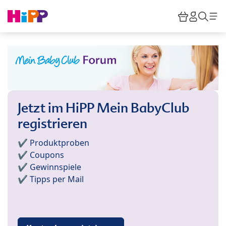
Skip to main content
Warenkor
HiPP M
Such
Jetzt im HiPP Mein BabyClub
registrieren
✔️ Produktproben
✔️ Coupons
✔️ Gewinnspiele
✔️ Tipps per Mail