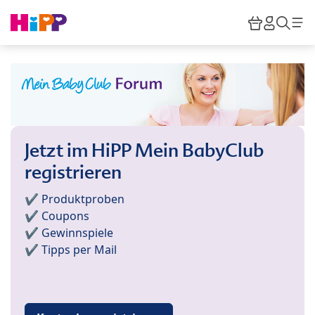
Skip to main content
Warenkor
HiPP M
Such
Jetzt im HiPP Mein BabyClub
registrieren
✔️ Produktproben
✔️ Coupons
✔️ Gewinnspiele
✔️ Tipps per Mail