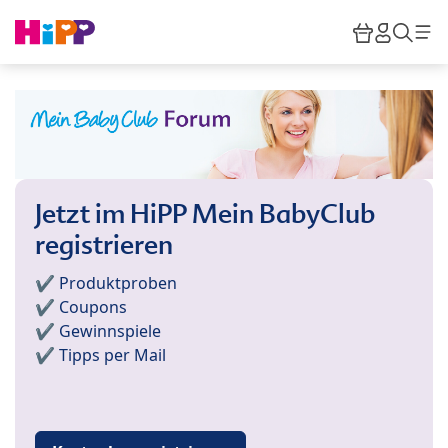
Skip to main content
Warenkor
HiPP M
Such
Jetzt im HiPP Mein BabyClub
registrieren
✔️ Produktproben
✔️ Coupons
✔️ Gewinnspiele
✔️ Tipps per Mail