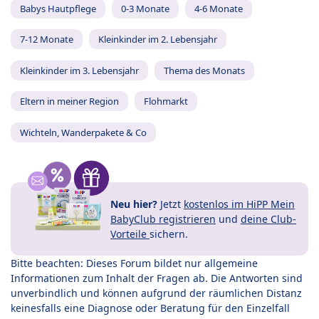
Babys Hautpflege
0-3 Monate
4-6 Monate
7-12 Monate
Kleinkinder im 2. Lebensjahr
Kleinkinder im 3. Lebensjahr
Thema des Monats
Eltern in meiner Region
Flohmarkt
Wichteln, Wanderpakete & Co
Neu hier?
Jetzt
kostenlos im HiPP Mein
BabyClub registrieren
und
deine Club-
Vorteile
sichern.
Bitte beachten: Dieses Forum bildet nur allgemeine
Informationen zum Inhalt der Fragen ab. Die Antworten sind
unverbindlich und können aufgrund der räumlichen Distanz
keinesfalls eine Diagnose oder Beratung für den Einzelfall