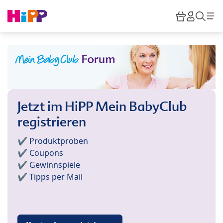
Skip to main content
Warenkor
HiPP M
Such
Jetzt im HiPP Mein BabyClub
registrieren
✔️ Produktproben
✔️ Coupons
✔️ Gewinnspiele
✔️ Tipps per Mail