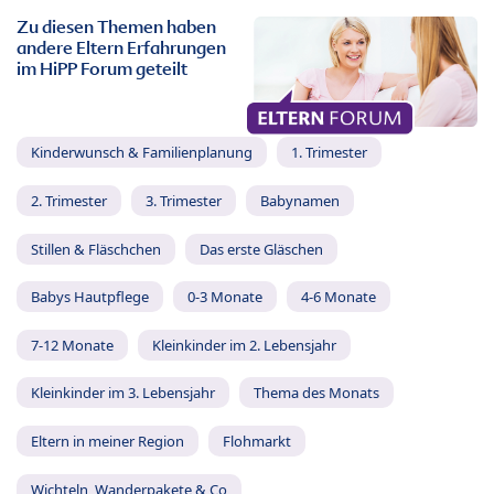
Zu diesen Themen haben
andere Eltern Erfahrungen
im HiPP Forum geteilt
Kinderwunsch & Familienplanung
1. Trimester
2. Trimester
3. Trimester
Babynamen
Stillen & Fläschchen
Das erste Gläschen
Babys Hautpflege
0-3 Monate
4-6 Monate
7-12 Monate
Kleinkinder im 2. Lebensjahr
Kleinkinder im 3. Lebensjahr
Thema des Monats
Eltern in meiner Region
Flohmarkt
Wichteln, Wanderpakete & Co