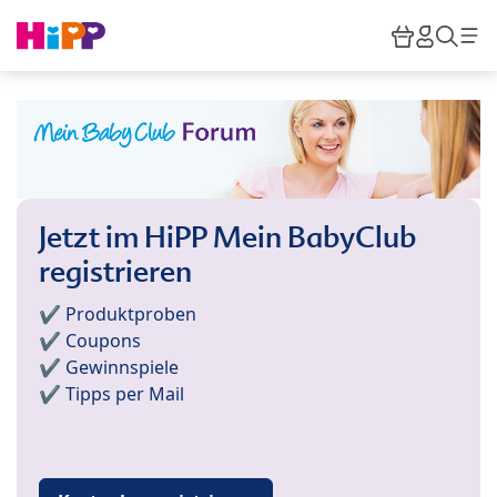
Skip to main content
Warenkor
HiPP M
Such
Jetzt im HiPP Mein BabyClub
registrieren
✔️ Produktproben
✔️ Coupons
✔️ Gewinnspiele
✔️ Tipps per Mail