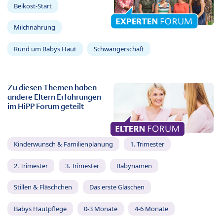
Beikost-Start
Milchnahrung
Rund um Babys Haut
Schwangerschaft
Zu diesen Themen haben
andere Eltern Erfahrungen
im HiPP Forum geteilt
Kinderwunsch & Familienplanung
1. Trimester
2. Trimester
3. Trimester
Babynamen
Stillen & Fläschchen
Das erste Gläschen
Babys Hautpflege
0-3 Monate
4-6 Monate