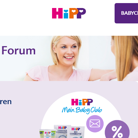
BABYC
eren