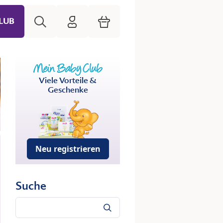
Suche
HiPP Mein Babyclub
Warenkorb
LUB
Viele Vorteile &
Geschenke
Neu registrieren
Suche
Suche