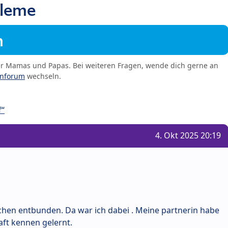
bleme
m
er Mamas und Papas. Bei weiteren Fragen, wende dich gerne an
enforum
wechseln.
f“
4. Okt 2025 20:19
chen entbunden. Da war ich dabei . Meine partnerin habe
aft kennen gelernt.