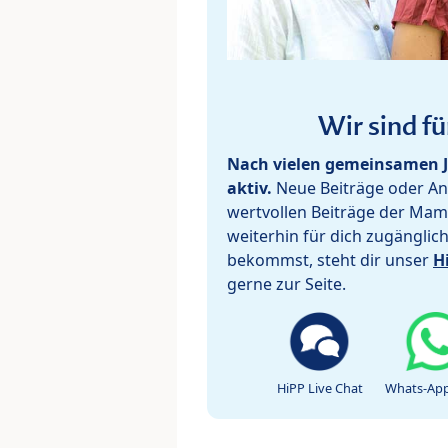
Wir sind fü
Nach vielen gemeinsamen J
aktiv.
Neue Beiträge oder Ant
wertvollen Beiträge der Mam
weiterhin für dich zugänglic
bekommst, steht dir unser
H
gerne zur Seite.
HiPP Live Chat
Whats-App