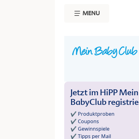
Skip to main content
MENU
Jetzt im HiPP Mein
BabyClub registri
✔️ Produktproben
✔️ Coupons
✔️ Gewinnspiele
✔️ Tipps per Mail