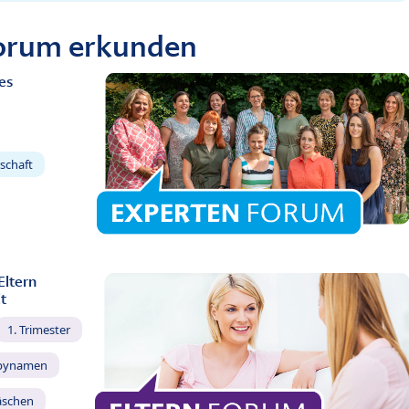
Forum erkunden
es
schaft
Eltern
t
1. Trimester
bynamen
äschen