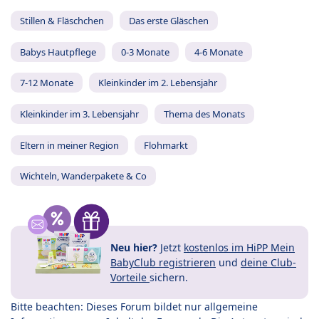
Stillen & Fläschchen
Das erste Gläschen
Babys Hautpflege
0-3 Monate
4-6 Monate
7-12 Monate
Kleinkinder im 2. Lebensjahr
Kleinkinder im 3. Lebensjahr
Thema des Monats
Eltern in meiner Region
Flohmarkt
Wichteln, Wanderpakete & Co
Neu hier?
Jetzt
kostenlos im HiPP Mein
BabyClub registrieren
und
deine Club-
Vorteile
sichern.
Bitte beachten: Dieses Forum bildet nur allgemeine