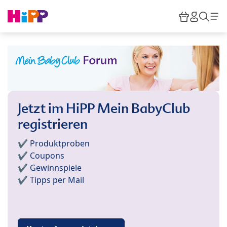
Skip to main content
Warenkor
HiPP M
Such
Jetzt im HiPP Mein BabyClub
registrieren
✔️ Produktproben
✔️ Coupons
✔️ Gewinnspiele
✔️ Tipps per Mail