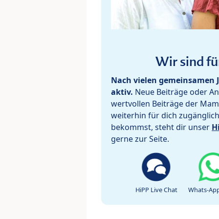
Wir sind fü
Nach vielen gemeinsamen J
aktiv.
Neue Beiträge oder Ant
wertvollen Beiträge der Mam
weiterhin für dich zugänglic
bekommst, steht dir unser
H
gerne zur Seite.
HiPP Live Chat
Whats-App