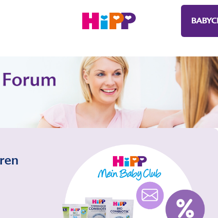
BABYC
eren