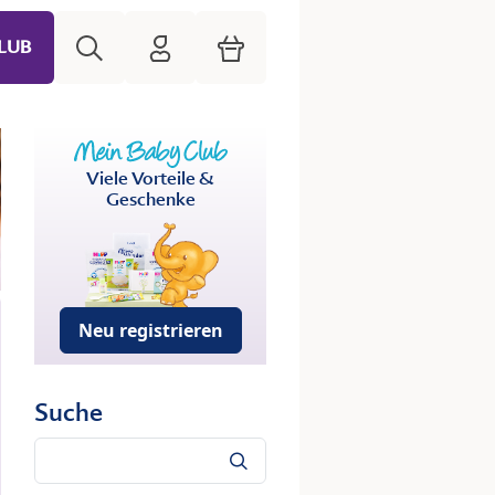
Suche
HiPP Mein Babyclub
Warenkorb
LUB
Viele Vorteile &
Geschenke
Neu registrieren
Suche
Suche