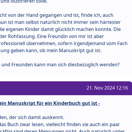
nd illustrieren solle.
eicht von der Hand gegangen und ist, finde ich, auch
un ist man selbst natürlich nicht immer sein härtester
die eigenen Kinder damit glücklich machen konnte. Die
der Rohfassung. Eine Freundin von mir ist aber
professionell übernehmen, sofern irgendjemand vom Fach
tzung geben kann, ob mein Manuskript gut ist.
e und Freunden kann man sich diesbezüglich wenden?
21. Nov 2024 12:16
in Manuskript für ein Kinderbuch gut ist -
n, der sich damit auskennt.
s Buch zwar lesen, vielleicht finden sie auch ein paar
kräftig sind deren Meinungen nicht. Auch natürlich unter