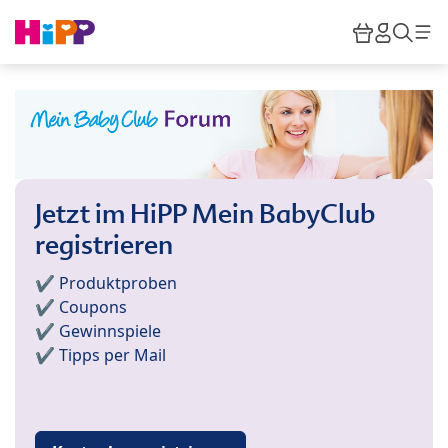
Skip to main content
Warenkor
HiPP M
Such
Jetzt im HiPP Mein BabyClub
registrieren
✔️ Produktproben
✔️ Coupons
✔️ Gewinnspiele
✔️ Tipps per Mail