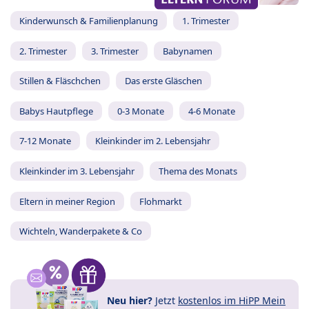
Kinderwunsch & Familienplanung
1. Trimester
2. Trimester
3. Trimester
Babynamen
Stillen & Fläschchen
Das erste Gläschen
Babys Hautpflege
0-3 Monate
4-6 Monate
7-12 Monate
Kleinkinder im 2. Lebensjahr
Kleinkinder im 3. Lebensjahr
Thema des Monats
Eltern in meiner Region
Flohmarkt
Wichteln, Wanderpakete & Co
Neu hier?
Jetzt
kostenlos im HiPP Mein