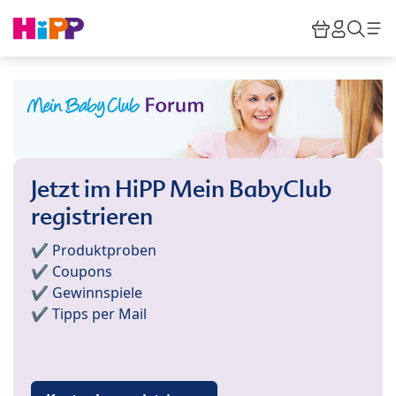
Skip to main content
Warenkor
HiPP M
Such
Jetzt im HiPP Mein BabyClub
registrieren
✔️ Produktproben
✔️ Coupons
✔️ Gewinnspiele
✔️ Tipps per Mail