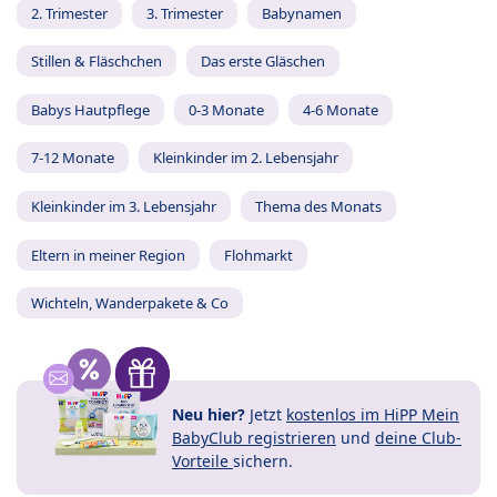
2. Trimester
3. Trimester
Babynamen
Stillen & Fläschchen
Das erste Gläschen
Babys Hautpflege
0-3 Monate
4-6 Monate
7-12 Monate
Kleinkinder im 2. Lebensjahr
Kleinkinder im 3. Lebensjahr
Thema des Monats
Eltern in meiner Region
Flohmarkt
Wichteln, Wanderpakete & Co
Neu hier?
Jetzt
kostenlos im HiPP Mein
BabyClub registrieren
und
deine Club-
Vorteile
sichern.