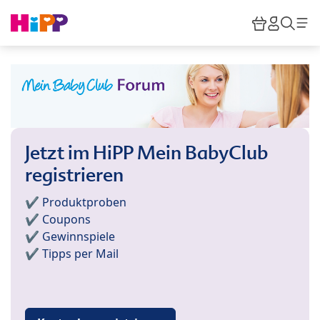
Skip to main content
Warenkor
HiPP M
Such
Jetzt im HiPP Mein BabyClub
registrieren
✔️ Produktproben
✔️ Coupons
✔️ Gewinnspiele
✔️ Tipps per Mail