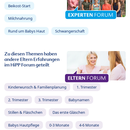
Beikost-Start
Milchnahrung
Rund um Babys Haut
Schwangerschaft
Zu diesen Themen haben
andere Eltern Erfahrungen
im HiPP Forum geteilt
Kinderwunsch & Familienplanung
1. Trimester
2. Trimester
3. Trimester
Babynamen
Stillen & Fläschchen
Das erste Gläschen
Babys Hautpflege
0-3 Monate
4-6 Monate