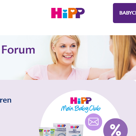
BABYC
eren