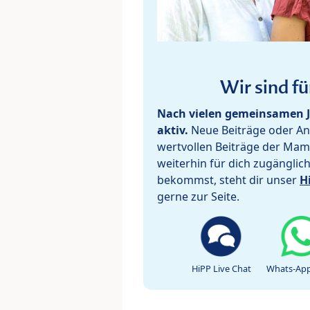
Wir sind fü
Nach vielen gemeinsamen J
aktiv.
Neue Beiträge oder Ant
wertvollen Beiträge der Mam
weiterhin für dich zugänglic
bekommst, steht dir unser
H
gerne zur Seite.
HiPP Live Chat
Whats-App