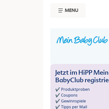
Skip to main content
MENU
Jetzt im HiPP Mein
BabyClub registri
✔️ Produktproben
✔️ Coupons
✔️ Gewinnspiele
✔️ Tipps per Mail