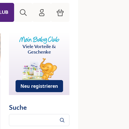
Suche
HiPP Mein Babyclub
Warenkorb
LUB
Viele Vorteile &
Geschenke
Neu registrieren
Suche
Suche