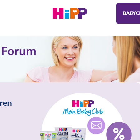
BABYC
eren