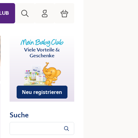
Suche
HiPP Mein Babyclub
Warenkorb
LUB
Viele Vorteile &
Geschenke
Neu registrieren
Suche
Suche