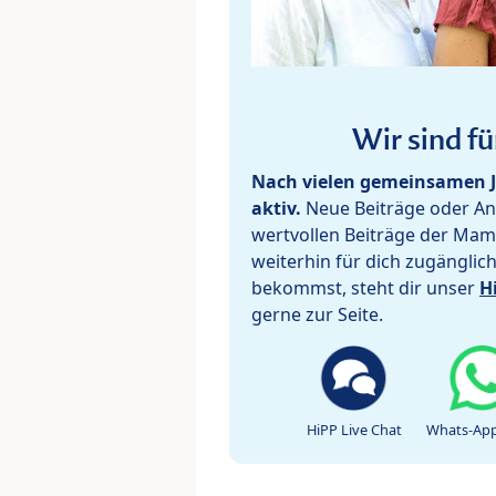
Wir sind fü
Nach vielen gemeinsamen J
aktiv.
Neue Beiträge oder Ant
wertvollen Beiträge der Mam
weiterhin für dich zugänglic
bekommst, steht dir unser
H
gerne zur Seite.
HiPP Live Chat
Whats-App