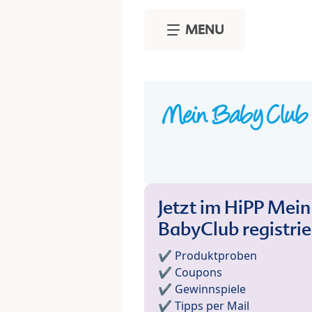
Skip to main content
MENU
Jetzt im HiPP Mein
BabyClub registri
✔️ Produktproben
✔️ Coupons
✔️ Gewinnspiele
✔️ Tipps per Mail