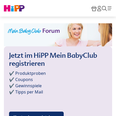
Skip to main content
Warenkor
HiPP M
Such
Jetzt im HiPP Mein BabyClub
registrieren
✔️ Produktproben
✔️ Coupons
✔️ Gewinnspiele
✔️ Tipps per Mail