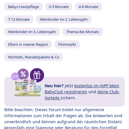
Babys Hautpflege
0-3 Monate
4-6 Monate
7-12 Monate
Kleinkinder im 2. Lebensjahr
Kleinkinder im 3. Lebensjahr
Thema des Monats
Eltern in meiner Region
Flohmarkt
Wichteln, Wanderpakete & Co
Neu hier?
Jetzt
kostenlos im HiPP Mein
BabyClub registrieren
und
deine Club-
Vorteile
sichern.
Bitte beachten: Dieses Forum bildet nur allgemeine
Informationen zum Inhalt der Fragen ab. Die Antworten sind
unverbindlich und können aufgrund der räumlichen Distanz
keinesfalls eine Diagnose oder Beratung für den Einzelfall