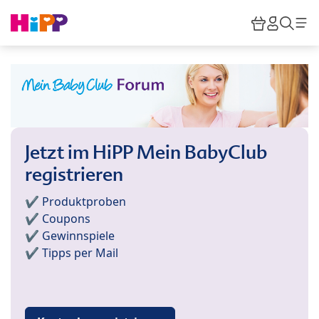
Skip to main content
Warenkor
HiPP M
Such
Jetzt im HiPP Mein BabyClub
registrieren
✔️ Produktproben
✔️ Coupons
✔️ Gewinnspiele
✔️ Tipps per Mail