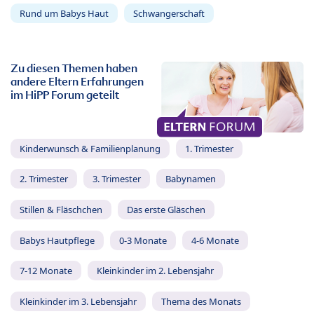
Rund um Babys Haut
Schwangerschaft
Zu diesen Themen haben
andere Eltern Erfahrungen
im HiPP Forum geteilt
Kinderwunsch & Familienplanung
1. Trimester
2. Trimester
3. Trimester
Babynamen
Stillen & Fläschchen
Das erste Gläschen
Babys Hautpflege
0-3 Monate
4-6 Monate
7-12 Monate
Kleinkinder im 2. Lebensjahr
Kleinkinder im 3. Lebensjahr
Thema des Monats