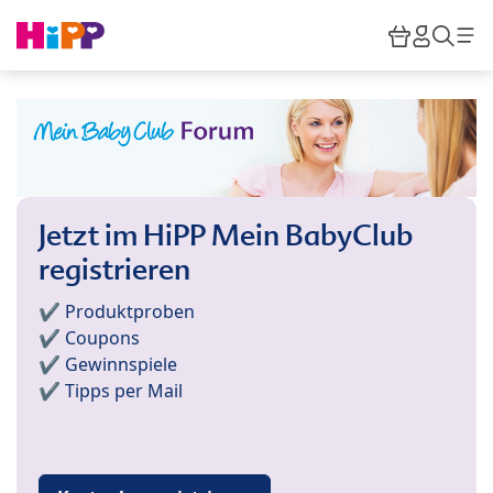
Skip to main content
Warenkor
HiPP M
Such
Jetzt im HiPP Mein BabyClub
registrieren
✔️ Produktproben
✔️ Coupons
✔️ Gewinnspiele
✔️ Tipps per Mail