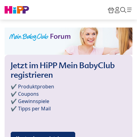
Skip to main content
Warenkor
HiPP M
Such
Jetzt im HiPP Mein BabyClub
registrieren
✔️ Produktproben
✔️ Coupons
✔️ Gewinnspiele
✔️ Tipps per Mail