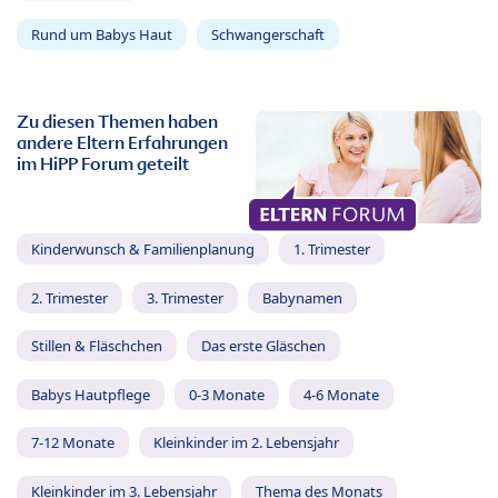
Rund um Babys Haut
Schwangerschaft
Zu diesen Themen haben
andere Eltern Erfahrungen
im HiPP Forum geteilt
Kinderwunsch & Familienplanung
1. Trimester
2. Trimester
3. Trimester
Babynamen
Stillen & Fläschchen
Das erste Gläschen
Babys Hautpflege
0-3 Monate
4-6 Monate
7-12 Monate
Kleinkinder im 2. Lebensjahr
Kleinkinder im 3. Lebensjahr
Thema des Monats