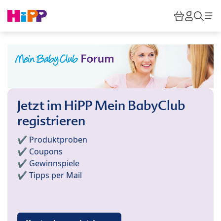
Skip to main content
Warenkor
HiPP M
Such
Jetzt im HiPP Mein BabyClub
registrieren
✔️ Produktproben
✔️ Coupons
✔️ Gewinnspiele
✔️ Tipps per Mail