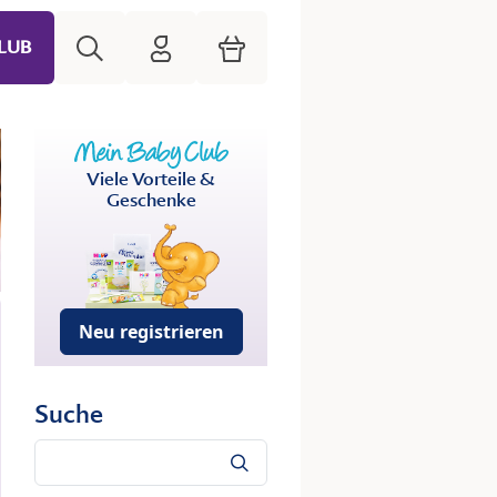
Suche
HiPP Mein Babyclub
Warenkorb
LUB
Viele Vorteile &
Geschenke
Neu registrieren
Suche
Suche