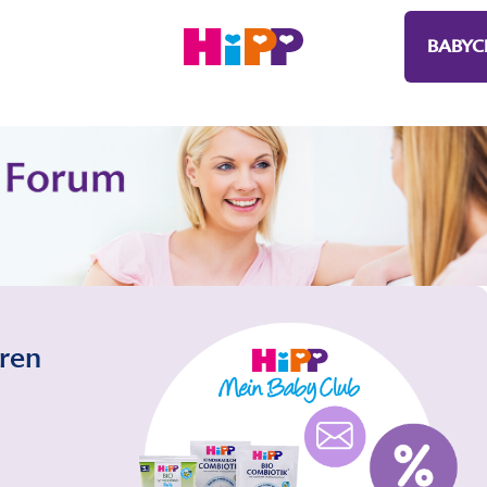
BABYC
eren