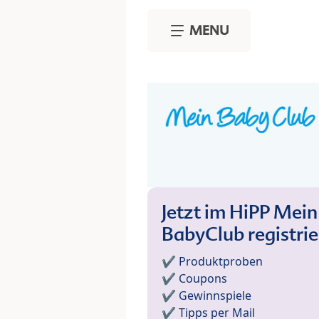
Skip to main content
MENU
Jetzt im HiPP Mein
BabyClub registri
✔️ Produktproben
✔️ Coupons
✔️ Gewinnspiele
✔️ Tipps per Mail