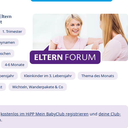
Eltern
t
1. Trimester
bynamen
äschen
4-6 Monate
ebensjahr
Kleinkinder im 3. Lebensjahr
Thema des Monats
kt
Wichteln, Wanderpakete & Co
t
kostenlos im HiPP Mein BabyClub registrieren
und
deine Club-
n.