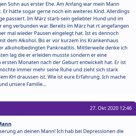
rigen Sohn aus erster Ehe. Am Anfang war mein Mann
. Er hätte sogar gerne noch ein weiteres Kind. Allerdings
nge passiert. Im März starb sein geliebter Hund und im
r eng verbunden war. Bereits im März hat rt angefangen
er mal wieder Pausen eingelegt hat. Ist es dennoch
t dem Alkohol. Bis er vor kurzem ins Krankenhaus
r alkoholbedingten Pankreatitis. Mittlerweile denke ich
sten lag die er erleiden musste sondern er eine
ersten Monaten nach der Geburt entwickelt hat. Er ist
 möchte immer mehr seine Ruhe und zieht sich stark
 dem KH draussen ist. Wie ist eure Erfahrung. Ich mache
und unsere Familie...
27. Okt 2020 12:46
 Mann
serung an deinen Mann! Ich hab bei Depressionen die