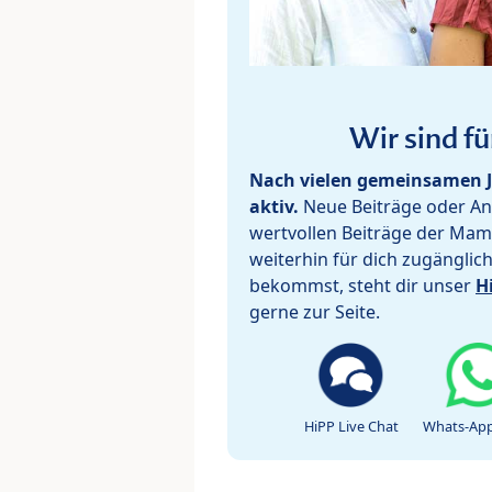
Wir sind fü
Nach vielen gemeinsamen J
aktiv.
Neue Beiträge oder Ant
wertvollen Beiträge der Mam
weiterhin für dich zugänglic
bekommst, steht dir unser
H
gerne zur Seite.
HiPP Live Chat
Whats-App