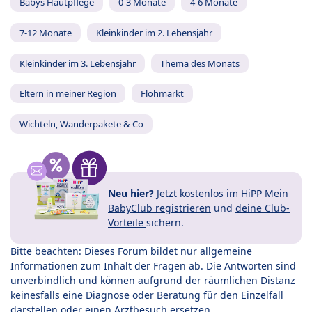
Babys Hautpflege
0-3 Monate
4-6 Monate
7-12 Monate
Kleinkinder im 2. Lebensjahr
Kleinkinder im 3. Lebensjahr
Thema des Monats
Eltern in meiner Region
Flohmarkt
Wichteln, Wanderpakete & Co
Neu hier?
Jetzt
kostenlos im HiPP Mein
BabyClub registrieren
und
deine Club-
Vorteile
sichern.
Bitte beachten: Dieses Forum bildet nur allgemeine
Informationen zum Inhalt der Fragen ab. Die Antworten sind
unverbindlich und können aufgrund der räumlichen Distanz
keinesfalls eine Diagnose oder Beratung für den Einzelfall
darstellen oder einen Arztbesuch ersetzen.