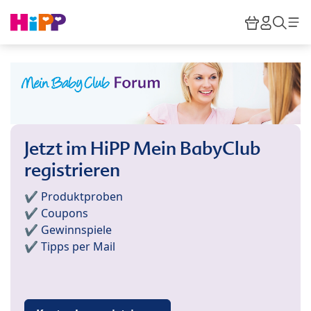
Skip to main content
Warenkor
HiPP M
Such
Jetzt im HiPP Mein BabyClub
registrieren
✔️ Produktproben
✔️ Coupons
✔️ Gewinnspiele
✔️ Tipps per Mail