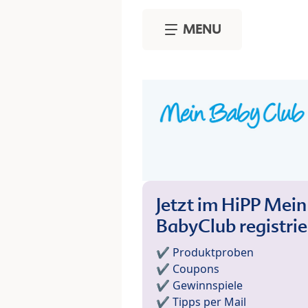
Skip to main content
MENU
Jetzt im HiPP Mein
BabyClub registri
✔️ Produktproben
✔️ Coupons
✔️ Gewinnspiele
✔️ Tipps per Mail