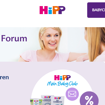
BABYC
eren