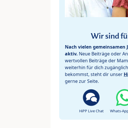
Wir sind fü
Nach vielen gemeinsamen J
aktiv.
Neue Beiträge oder Ant
wertvollen Beiträge der Mam
weiterhin für dich zugänglic
bekommst, steht dir unser
H
gerne zur Seite.
HiPP Live Chat
Whats-App