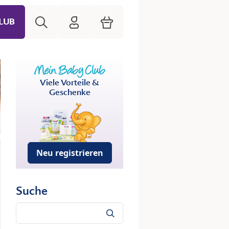
Suche
HiPP Mein Babyclub
Warenkorb
LUB
Viele Vorteile &
Geschenke
Neu registrieren
Suche
Suche