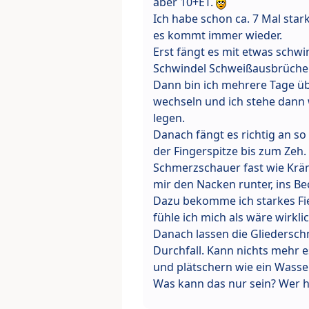
aber 10+ET.
Ich habe schon ca. 7 Mal st
es kommt immer wieder.
Erst fängt es mit etwas schw
Schwindel Schweißausbrüche b
Dann bin ich mehrere Tage üb
wechseln und ich stehe dann
legen.
Danach fängt es richtig an so
der Fingerspitze bis zum Ze
Schmerzschauer fast wie Kräm
mir den Nacken runter, ins Be
Dazu bekomme ich starkes Fie
fühle ich mich als wäre wir
Danach lassen die Gliedersc
Durchfall. Kann nichts mehr e
und plätschern wie ein Wasser
Was kann das nur sein? Wer h