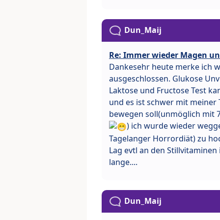
Dun_Maij
Re: Immer wieder Magen un
Dankesehr heute merke ich wi
ausgeschlossen. Glukose Unve
Laktose und Fructose Test kan
und es ist schwer mit meiner T
bewegen soll(unmöglich mit 
) ich wurde wieder wegge
Tagelanger Horrordiät) zu h
Lag evtl an den Stillvitaminen
lange....
Dun_Maij