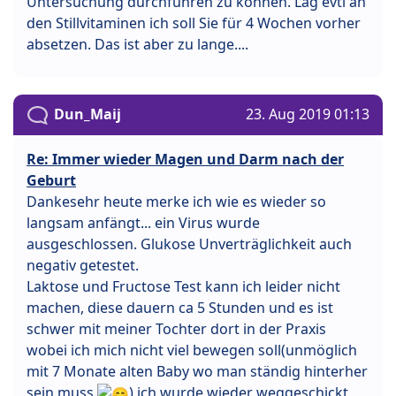
Untersuchung durchführen zu können. Lag evtl an
den Stillvitaminen ich soll Sie für 4 Wochen vorher
absetzen. Das ist aber zu lange....
Dun_Maij
23. Aug 2019 01:13
Re: Immer wieder Magen und Darm nach der
Geburt
Dankesehr heute merke ich wie es wieder so
langsam anfängt... ein Virus wurde
ausgeschlossen. Glukose Unverträglichkeit auch
negativ getestet.
Laktose und Fructose Test kann ich leider nicht
machen, diese dauern ca 5 Stunden und es ist
schwer mit meiner Tochter dort in der Praxis
wobei ich mich nicht viel bewegen soll(unmöglich
mit 7 Monate alten Baby wo man ständig hinterher
sein muss
) ich wurde wieder weggeschickt,