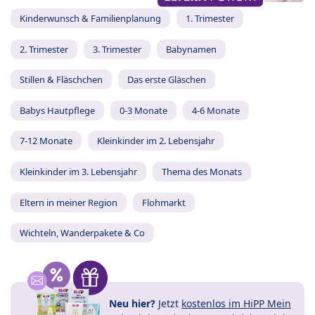
Kinderwunsch & Familienplanung
1. Trimester
2. Trimester
3. Trimester
Babynamen
Stillen & Fläschchen
Das erste Gläschen
Babys Hautpflege
0-3 Monate
4-6 Monate
7-12 Monate
Kleinkinder im 2. Lebensjahr
Kleinkinder im 3. Lebensjahr
Thema des Monats
Eltern in meiner Region
Flohmarkt
Wichteln, Wanderpakete & Co
Neu hier?
Jetzt
kostenlos im HiPP Mein