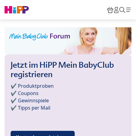
Skip to main content
Warenkor
HiPP M
Such
Jetzt im HiPP Mein BabyClub
registrieren
✔️ Produktproben
✔️ Coupons
✔️ Gewinnspiele
✔️ Tipps per Mail