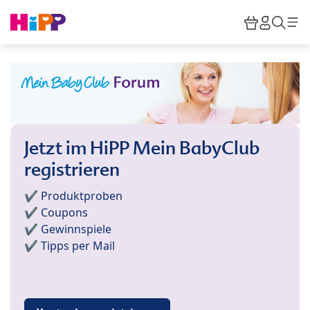
Skip to main content
Warenkor
HiPP M
Such
Jetzt im HiPP Mein BabyClub
registrieren
✔️ Produktproben
✔️ Coupons
✔️ Gewinnspiele
✔️ Tipps per Mail