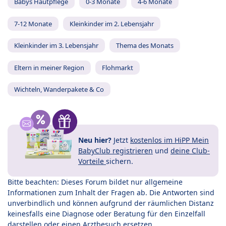
Babys Hautpflege
0-3 Monate
4-6 Monate
7-12 Monate
Kleinkinder im 2. Lebensjahr
Kleinkinder im 3. Lebensjahr
Thema des Monats
Eltern in meiner Region
Flohmarkt
Wichteln, Wanderpakete & Co
Neu hier?
Jetzt
kostenlos im HiPP Mein
BabyClub registrieren
und
deine Club-
Vorteile
sichern.
Bitte beachten: Dieses Forum bildet nur allgemeine
Informationen zum Inhalt der Fragen ab. Die Antworten sind
unverbindlich und können aufgrund der räumlichen Distanz
keinesfalls eine Diagnose oder Beratung für den Einzelfall
darstellen oder einen Arztbesuch ersetzen.