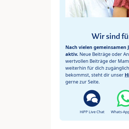
Wir sind fü
Nach vielen gemeinsamen J
aktiv.
Neue Beiträge oder Ant
wertvollen Beiträge der Mam
weiterhin für dich zugänglic
bekommst, steht dir unser
H
gerne zur Seite.
HiPP Live Chat
Whats-App