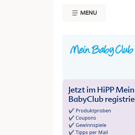
Skip to main content
MENU
Jetzt im HiPP Mein
BabyClub registri
✔️ Produktproben
✔️ Coupons
✔️ Gewinnspiele
✔️ Tipps per Mail