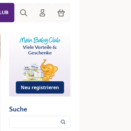
Suche
HiPP Mein Babyclub
Warenkorb
LUB
Viele Vorteile &
Geschenke
Neu registrieren
Suche
Suche