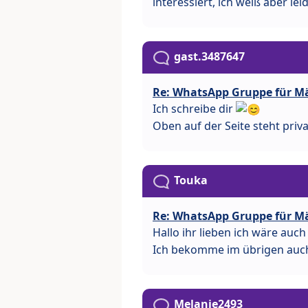
interessiert, ich weiß aber le
gast.3487647
Re: WhatsApp Gruppe für M
Ich schreibe dir
Oben auf der Seite steht priv
Touka
Re: WhatsApp Gruppe für M
Hallo ihr lieben ich wäre auch
Ich bekomme im übrigen auch
Melanie2493