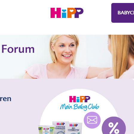
BABYC
eren