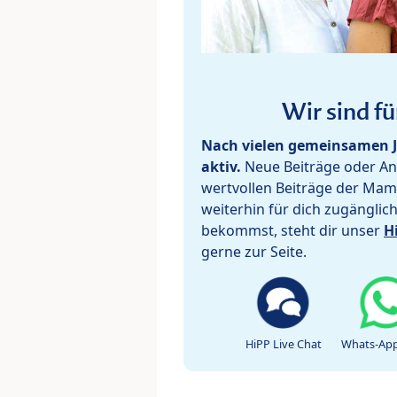
Wir sind fü
Nach vielen gemeinsamen J
aktiv.
Neue Beiträge oder Ant
wertvollen Beiträge der Mam
weiterhin für dich zugänglic
bekommst, steht dir unser
H
gerne zur Seite.
HiPP Live Chat
Whats-App