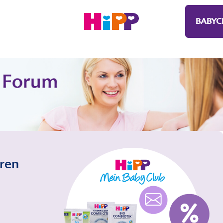
BABYC
eren