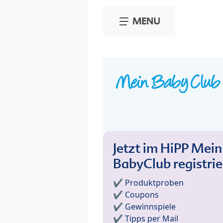
Skip to main content
MENU
Jetzt im HiPP Mein
BabyClub registri
✔️ Produktproben
✔️ Coupons
✔️ Gewinnspiele
✔️ Tipps per Mail