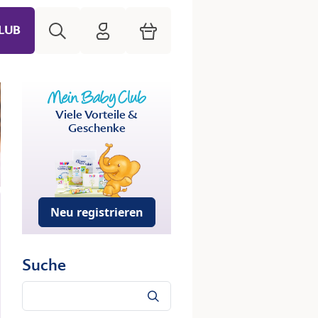
Suche
HiPP Mein Babyclub
Warenkorb
LUB
Viele Vorteile &
Geschenke
Neu registrieren
Suche
Suche