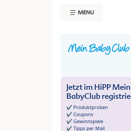
Skip to main content
MENU
Jetzt im HiPP Mein
BabyClub registri
✔️ Produktproben
✔️ Coupons
✔️ Gewinnspiele
✔️ Tipps per Mail