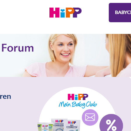
BABYC
eren