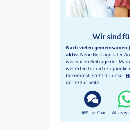
Wir sind fü
Nach vielen gemeinsamen J
aktiv.
Neue Beiträge oder Ant
wertvollen Beiträge der Mam
weiterhin für dich zugänglic
bekommst, steht dir unser
H
gerne zur Seite.
HiPP Live Chat
Whats-App