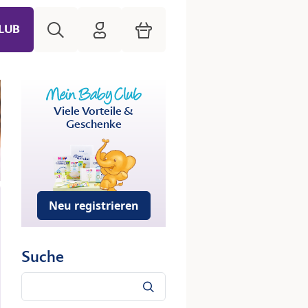
Suche
HiPP Mein Babyclub
Warenkorb
LUB
Viele Vorteile &
Geschenke
Neu registrieren
Suche
Suche