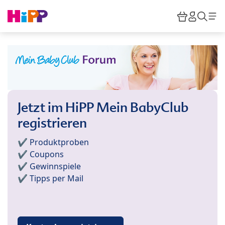
Skip to main content
Warenkor
HiPP M
Such
Jetzt im HiPP Mein BabyClub
registrieren
✔️ Produktproben
✔️ Coupons
✔️ Gewinnspiele
✔️ Tipps per Mail