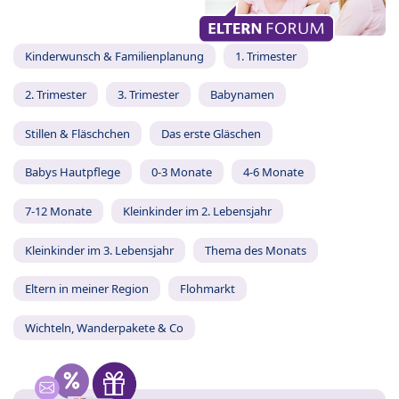
Kinderwunsch & Familienplanung
1. Trimester
2. Trimester
3. Trimester
Babynamen
Stillen & Fläschchen
Das erste Gläschen
Babys Hautpflege
0-3 Monate
4-6 Monate
7-12 Monate
Kleinkinder im 2. Lebensjahr
Kleinkinder im 3. Lebensjahr
Thema des Monats
Eltern in meiner Region
Flohmarkt
Wichteln, Wanderpakete & Co