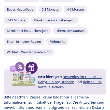
Babys Hautpflege
0-3 Monate
4-6 Monate
7-12 Monate
Kleinkinder im 2. Lebensjahr
Kleinkinder im 3. Lebensjahr
Thema des Monats
Eltern in meiner Region
Flohmarkt
Wichteln, Wanderpakete & Co
Neu hier?
Jetzt
kostenlos im HiPP Mein
BabyClub registrieren
und
deine Club-
Vorteile
sichern.
Bitte beachten: Dieses Forum bildet nur allgemeine
Informationen zum Inhalt der Fragen ab. Die Antworten sind
unverbindlich und können aufgrund der räumlichen Distanz