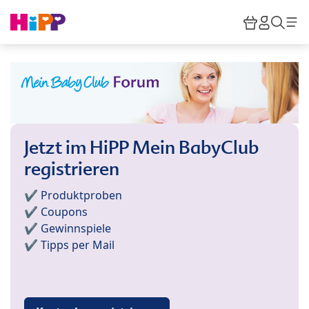
Skip to main content
Warenkor
HiPP M
Such
Jetzt im HiPP Mein BabyClub
registrieren
✔️ Produktproben
✔️ Coupons
✔️ Gewinnspiele
✔️ Tipps per Mail