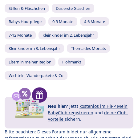
Stillen & Fläschchen
Das erste Gläschen
Babys Hautpflege
0-3 Monate
4-6 Monate
7-12 Monate
Kleinkinder im 2. Lebensjahr
Kleinkinder im 3. Lebensjahr
Thema des Monats
Eltern in meiner Region
Flohmarkt
Wichteln, Wanderpakete & Co
Neu hier?
Jetzt
kostenlos im HiPP Mein
BabyClub registrieren
und
deine Club-
Vorteile
sichern.
Bitte beachten: Dieses Forum bildet nur allgemeine