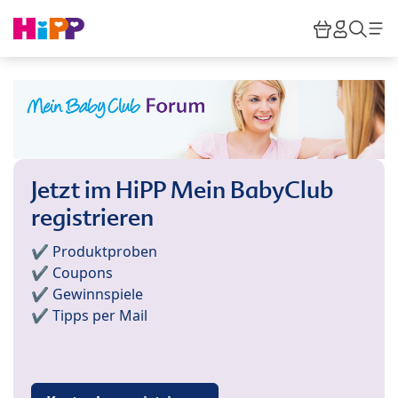
Skip to main content
Warenkor
HiPP M
Such
Jetzt im HiPP Mein BabyClub
registrieren
✔️ Produktproben
✔️ Coupons
✔️ Gewinnspiele
✔️ Tipps per Mail